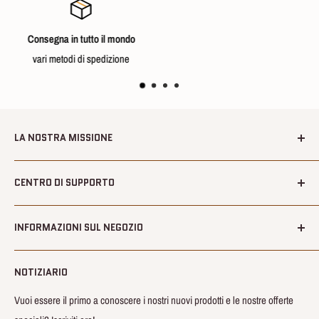
tutto il mondo
Soddisfatto
di spedizione
post-vendita 
LA NOSTRA MISSIONE
Benvenuti all'INS Hobby!!
CENTRO DI SUPPORTO
Crediamo che giocattoli e hobby traggano sempre ispirazione dalla
About us
natura che li circonda.
INFORMAZIONI SUL NEGOZIO
Shipping
La nostra missione è quella di offrire prodotti nuovi e innovativi e
Rimborso
📆 – Orari di apertura: 24/7
condividere la felicità con voi.
NOTIZIARIO
Termini e condizioni
🕓 – Orari di servizio: 9:00~21:00 (GMT+8:00)
Privacy Terms
Vuoi essere il primo a conoscere i nostri nuovi prodotti e le nostre offerte
💌 – Richiesta informazioni:
info@inshobby.com